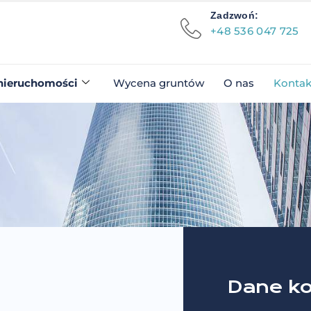
Zadzwoń:
+48 536 047 725
nieruchomości
Wycena gruntów
O nas
Kontak
Dane k