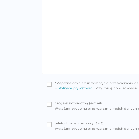
* Zapoznałem się z informacją o przetwarzaniu 
w
Polityce prywatności
. Przyjmuję do wiadomośc
w formularzu będą przetwarzane przez Łukasz G
w celu obsługi zapytania , w tym udzielenia odpo
drogą elektroniczną (e-mail).
korespondencji - na podstawie art. 6 ust. 1 lit. f
Wyrażam zgodę na przetwarzanie moich danych os
polegający na obsłudze zapytań).
e-mail) przez Łukasz Góralczyk Wycena Nierucho
bezpośredniego własnych produktów i usług oraz 
telefonicznie (rozmowy, SMS).
handlowych drogą elektroniczną (e-mail), w tym m
Wyrażam zgodę na przetwarzanie moich danych o
telefonu,) przez Łukasz Góralczyk Wycena Nieru