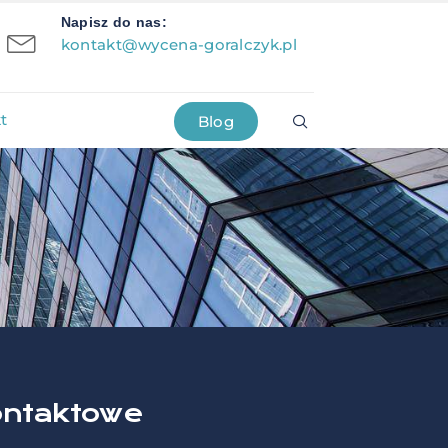
Napisz do nas:
kontakt@wycena-goralczyk.pl
t
Blog
ontaktowe