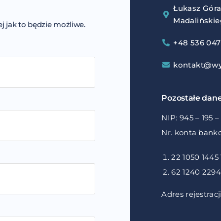
Łukasz Gór
Madalińskie
 jak to będzie możliwe.
+48 536 047
kontakt@wy
Pozostałe dane
NIP: 945 – 195 –
Nr. konta bank
22 1050 1445
62 1240 2294 
Adres rejestrac