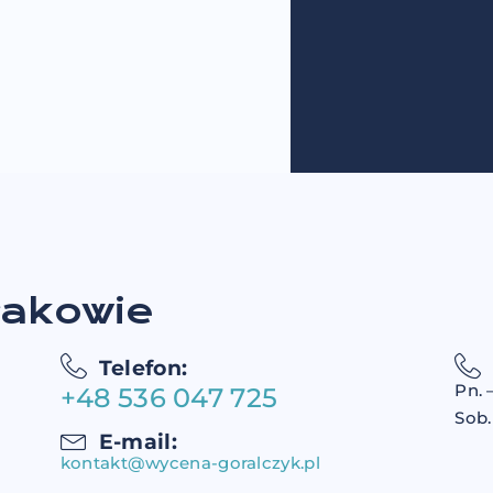
 na przekazywanie mi informacji
nformacji o ofertach
h.
z wpływu na zgodność z prawem
 Szczegółowe informacje
rywatności.
rakowie
Telefon:
Pn. 
+48 536 047 725
Sob.
E-mail:
kontakt@wycena-goralczyk.pl