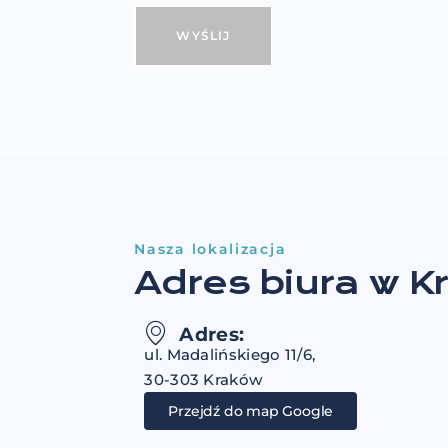
bezpośredniego własnych produktów i usług oraz
handlowych drogą telefoniczną, w szczególności i
promocyjnych, produktach, usługach i konkursac
Zgodę mogę wycofać w dowolnym momencie, be
przetwarzania dokonanego przed jej wycofaniem.
o przetwarzaniu danych znajdują się w Polityce p
Nasza lokalizacja
Adres biura w K
Adres:
ul. Madalińskiego 11/6,
30-303 Kraków
Przejdź do map Google