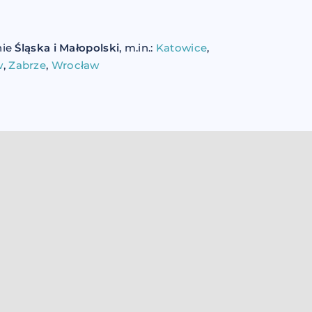
nie
Śląska i Małopolski
, m.in.:
Katowice
,
w
,
Zabrze
,
Wrocław