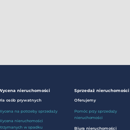
Wycena nieruchomości
Sprzedaż nieruchomości
Dla osób prywatnych
Oferujemy
Wycena na potrzeby sprzedaży
Pomóc przy sprzedaży
nieruchomości
Wycena nieruchomości
otrzymanych w spadku
Biura nieruchomości