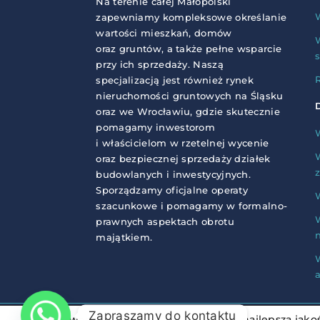
Na terenie całej Małopolski
zapewniamy kompleksowe określanie
wartości mieszkań, domów
oraz gruntów, a także pełne wsparcie
przy ich sprzedaży. Naszą
specjalizacją jest również rynek
nieruchomości gruntowych na Śląsku
D
oraz we Wrocławiu, gdzie skutecznie
pomagamy inwestorom
i właścicielom w rzetelnej wycenie
oraz bezpiecznej sprzedaży działek
z
budowlanych i inwestycyjnych.
Sporządzamy oficjalne operaty
szacunkowe i pomagamy w formalno-
prawnych aspektach obrotu
majątkiem.
a
Zapraszamy do kontaktu
Używamy ciasteczek, aby zapewnić najlepszą jakość