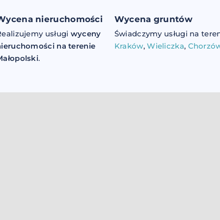
Wycena nieruchomości
Wycena gruntów
Realizujemy usługi
wyceny
Świadczymy usługi na tere
nieruchomości na terenie
Kraków
,
Wieliczka
,
Chorzó
Małopolski
.