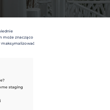
wiednie
om może znacząco
by maksymalizować
ie?
home staging
i