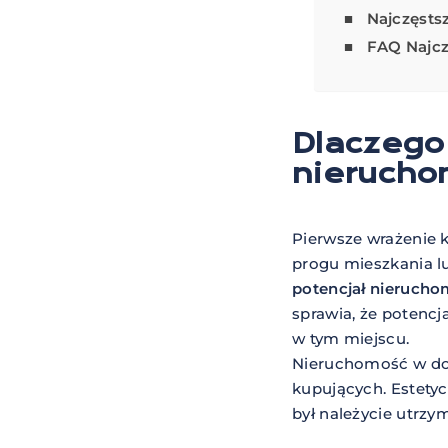
Najczęsts
FAQ Najcz
Dlaczego
nierucho
Pierwsze wrażenie 
progu mieszkania l
potencjał nieruchom
sprawia, że potencj
w tym miejscu.
Nieruchomość w dos
kupujących. Estetyc
był należycie utrzy