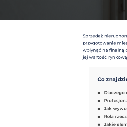
Sprzedaż nieruchomo
przygotowanie mie
wpłynąć na finalną
jej wartość rynkow
Co znajdzi
Dlaczego 
Profesjon
Jak wywoł
Rola rzec
Jakie ele