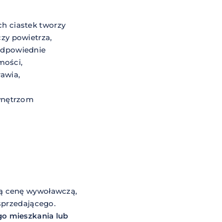
ch ciastek tworzy
zy powietrza,
 odpowiednie
mości,
awia,
 wnętrzom
ną cenę wywoławczą,
sprzedającego.
o mieszkania lub