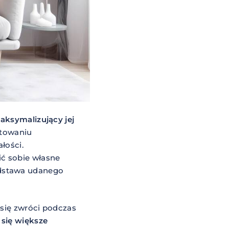
aksymalizujący jej
otowaniu
łości.
ć sobie własne
odstawa udanego
 się zwróci podczas
 się większe