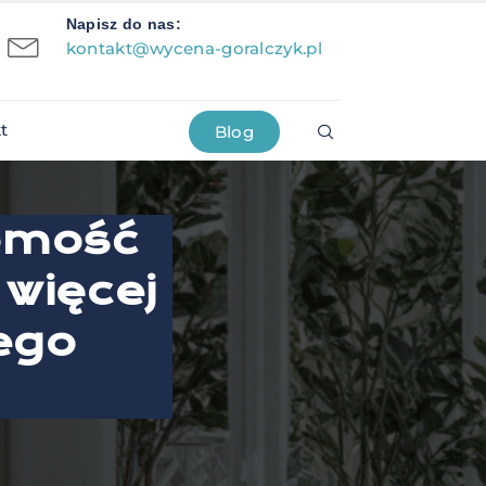
Napisz do nas:
kontakt@wycena-goralczyk.pl
t
Blog
homość
 więcej
ego