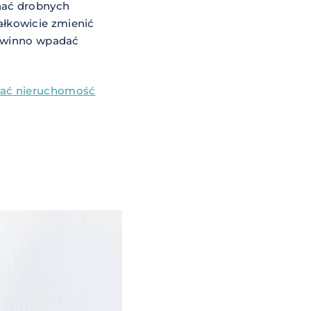
onać drobnych
łkowicie zmienić
powinno wpadać
edać nieruchomość