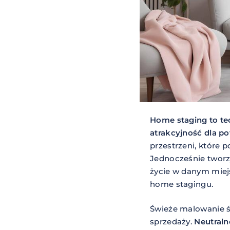
Home staging to te
atrakcyjność dla p
przestrzeni, które 
Jednocześnie tworz
życie w danym mie
home stagingu.
Świeże malowanie śc
sprzedaży.
Neutraln