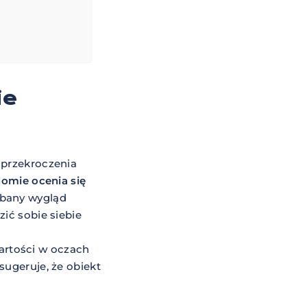
ie
 przekroczenia
omie ocenia się
adbany wygląd
ić sobie siebie
artości w oczach
sugeruje, że obiekt