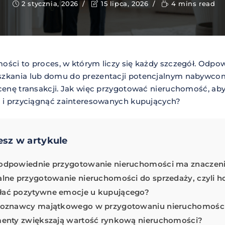
2 stycznia, 2026
15 lipca, 2026
4 mins read
ści to proces, w którym liczy się każdy szczegół. Odpo
szkania lub domu do prezentacji potencjalnym nabywc
 cenę transakcji. Jak więc przygotować nieruchomość, a
ą i przyciągnąć zainteresowanych kupujących?
esz w artykule
odpowiednie przygotowanie nieruchomości ma znaczen
alne przygotowanie nieruchomości do sprzedaży, czyli 
ać pozytywne emocje u kupującego?
zoznawcy majątkowego w przygotowaniu nieruchomośc
menty zwiększają wartość rynkową nieruchomości?