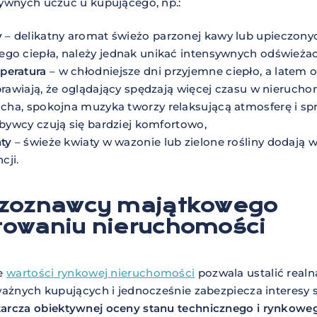
ywnych uczuć u kupującego, np.:
y
– delikatny aromat świeżo parzonej kawy lub upieczony
o ciepła, należy jednak unikać intensywnych odświeżac
peratura
– w chłodniejsze dni przyjemne ciepło, a latem
prawiają, że oglądający spędzają więcej czasu w nierucho
icha, spokojna muzyka tworzy relaksującą atmosferę i spr
abywcy czują się bardziej komfortowo,
nty
– świeże kwiaty w wazonie lub zielone rośliny dodają
cji.
czoznawcy majątkowego
towaniu nieruchomości
ie
wartości rynkowej nieruchomości
pozwala ustalić real
ważnych kupujących i jednocześnie zabezpiecza interesy 
rcza obiektywnej oceny stanu technicznego i rynkoweg