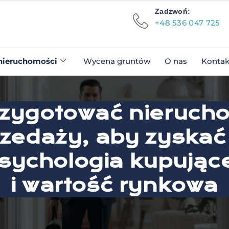
Zadzwoń:
+48 536 047 725
nieruchomości
Wycena gruntów
O nas
Kontak
rzygotować nieruc
zedaży, aby zyskać
psychologia kupując
i wartość rynkowa