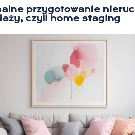
nalne przygotowanie nieru
daży, czyli home staging