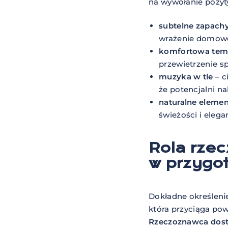
na wywołanie pozyt
subtelne zapach
wrażenie domoweg
komfortowa tem
przewietrzenie s
muzyka w tle
– c
że potencjalni n
naturalne eleme
świeżości i elegan
Rola rze
w przygo
Dokładne określen
która przyciąga po
Rzeczoznawca dosta