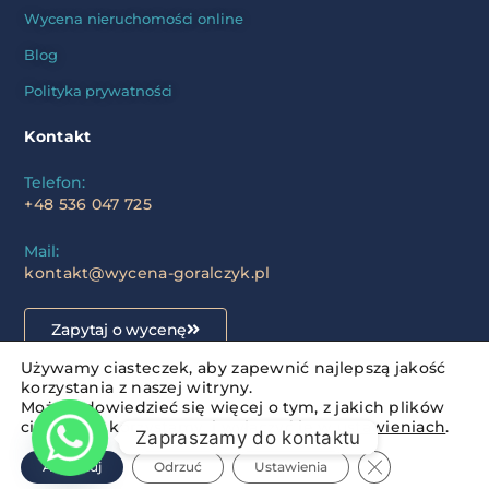
Wycena nieruchomości online
Blog
Polityka prywatności
Kontakt
Telefon:
+48 536 047 725
Mail:
kontakt@wycena-goralczyk.pl
Zapytaj o wycenę
Używamy ciasteczek, aby zapewnić najlepszą jakość
korzystania z naszej witryny.
Możesz dowiedzieć się więcej o tym, z jakich plików
ciasteczka korzystamy, i wyłączyć je w
ustawieniach
.
Zapraszamy do kontaktu
wycena-goralczyk.pl
– Wszystkie prawa zastrzeżone
Zamknij pane
Akceptuj
Odrzuć
Ustawienia