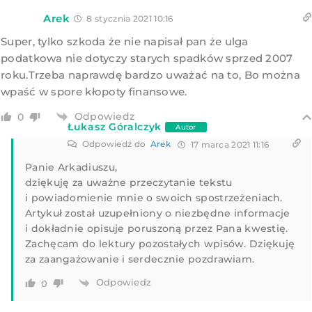
Arek
8 stycznia 2021 10:16
Super, tylko szkoda że nie napisał pan że ulga
podatkowa nie dotyczy starych spadków sprzed 2007
roku.Trzeba naprawdę bardzo uważać na to, Bo można
wpaść w spore kłopoty finansowe.
Odpowiedz
0
Łukasz Góralczyk
Autor
Odpowiedź do
Arek
17 marca 2021 11:16
Panie Arkadiuszu,
dziękuję za uważne przeczytanie tekstu
i powiadomienie mnie o swoich spostrzeżeniach.
Artykuł został uzupełniony o niezbędne informacje
i dokładnie opisuje poruszoną przez Pana kwestię.
Zachęcam do lektury pozostałych wpisów. Dziękuję
za zaangażowanie i serdecznie pozdrawiam.
Odpowiedz
0