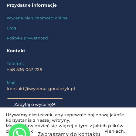
Przydatne informacje
Wycena nieruchomości online
Blog
Polityka prywatności
Kontakt
Telefon:
+48 536 047 725
Mail:
kontakt@wycena-goralczyk.pl
Zapytaj o wycenę
Używamy ciasteczek, aby zapewnić najlepszą jakość
korzystania z naszej witryny.
Możesz dowiedzieć się więcej o tym, z jakich plików
ciasteczka korzystamy, i wyłączyć je w
ustawieniach
.
Zapraszamy do kontaktu